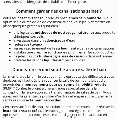
aurez ainsi une idée juste de la fiabilité de l'entreprise.
Comment garder des canalisations saines ?
Vous souhaitez éviter à tout prix les
problèmes de plomberie
? Pour
optimiser la durée de vie de vos installations, vous pouvez mettre en
place quelques gestes au quotidien :
privilégiez les
méthodes de nettoyage naturelles
aux produits
chimiques corrosifs
investissez dans un
adoucisseur d'eau
isolez vos tuyaux
versez régulièrement de l'
eau bouillante
dans vos canalisations
installez une
crépine
sur chaque siphon : évier, lavabo, douche...
ne jetez pas vos
huiles et graisses de cuisson
dans votre évier
préférez les savons
liquides
aux pains solides
Donnez un second souffle à votre salle de bain
Un membre de la famille ou vous-même éprouvez des difficultés à vous
déplacer, et il faut dès lors repenser la salle de bain dans le but d'y
prévoir des
aménagements pour personne à mobilité réduite
(PMR) ? Confiez le projet à une entreprise spécialisée dans la
conception, la rénovation et la transformation de salles de bain. Vous
aurez ainsi la garantie de profiter d'un travail soigné et d'équipements
sanitaires
correctement raccordés
.
Certaines sociétés de notre sélection sont compétentes pour réaliser les
installations adaptées
. Elles vous guideront également pour
optimiser au mieux votre espace et ainsi gagner de la place tout en