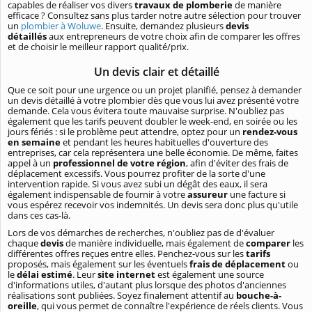
capables de réaliser vos divers
travaux de plomberie
de manière
efficace ? Consultez sans plus tarder notre autre sélection pour trouver
un
plombier à Woluwe
. Ensuite, demandez plusieurs
devis
détaillés
aux entrepreneurs de votre choix afin de comparer les offres
et de choisir le meilleur rapport qualité/prix.
Un devis clair et détaillé
Que ce soit pour une urgence ou un projet planifié, pensez à demander
un devis détaillé à votre plombier dès que vous lui avez présenté votre
demande. Cela vous évitera toute mauvaise surprise. N'oubliez pas
également que les tarifs peuvent doubler le week-end, en soirée ou les
jours fériés : si le problème peut attendre, optez pour un
rendez-vous
en semaine
et pendant les heures habituelles d'ouverture des
entreprises, car cela représentera une belle économie. De même, faites
appel à un
professionnel de votre région
, afin d'éviter des frais de
déplacement excessifs. Vous pourrez profiter de la sorte d'une
intervention rapide. Si vous avez subi un dégât des eaux, il sera
également indispensable de fournir à votre
assureur
une facture si
vous espérez recevoir vos indemnités. Un devis sera donc plus qu'utile
dans ces cas-là.
Lors de vos démarches de recherches, n'oubliez pas de d'évaluer
chaque
devis
de manière individuelle, mais également de
comparer
les
différentes offres reçues entre elles. Penchez-vous sur les
tarifs
proposés, mais également sur les éventuels
frais de déplacement
ou
le
délai estimé
. Leur
site internet
est également une source
d'informations utiles, d'autant plus lorsque des photos d'anciennes
réalisations sont publiées. Soyez finalement attentif au
bouche-à-
oreille
, qui vous permet de connaître l'expérience de réels clients. Vous