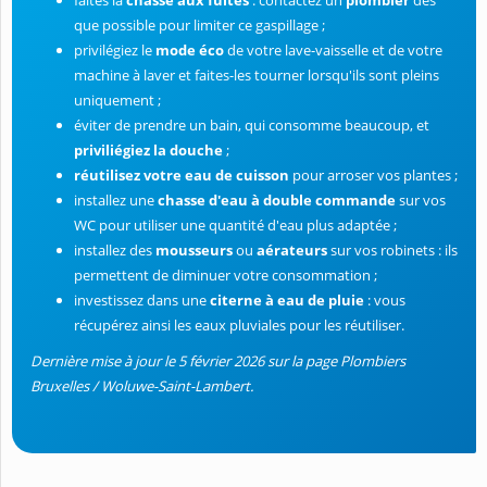
faites la
chasse aux fuites
: contactez un
plombier
dès
que possible pour limiter ce gaspillage ;
privilégiez le
mode éco
de votre lave-vaisselle et de votre
machine à laver et faites-les tourner lorsqu'ils sont pleins
uniquement ;
éviter de prendre un bain, qui consomme beaucoup, et
priviliégiez la douche
;
réutilisez votre eau de cuisson
pour arroser vos plantes ;
installez une
chasse d'eau à double commande
sur vos
WC pour utiliser une quantité d'eau plus adaptée ;
installez des
mousseurs
ou
aérateurs
sur vos robinets : ils
permettent de diminuer votre consommation ;
investissez dans une
citerne à eau de pluie
: vous
récupérez ainsi les eaux pluviales pour les réutiliser.
Dernière mise à jour le 5 février 2026 sur la page Plombiers
Bruxelles / Woluwe-Saint-Lambert.