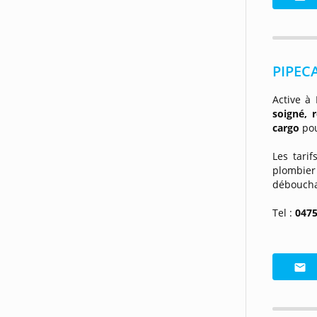
PIPEC
Active à 
soigné, 
cargo
pou
Les tari
plombier
déboucha
Tel :
0475