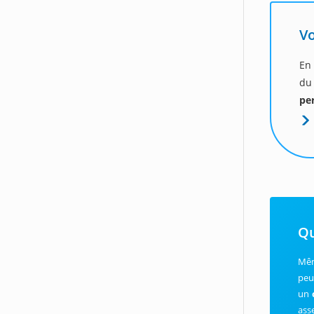
Vo
En 
du
pe
Qu
Mêm
peu
un
ass