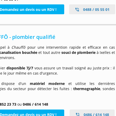
Demandez un devis ou un RDV !
0488 / 05 55 01
Ô - plombier qualifié
ppel à
Chauffô
pour une intervention rapide et efficace en cas
, canalisation bouchée
et tout autre
souci de plomberie
à Ixelles et
environs.
ier
disponible 7j/7
vous assure un travail soigné au juste prix : il
ce le jour même en cas d'urgence.
ô
dispose d'un
matériel moderne
et utilise les dernières
ies du secteur pour détecter les fuites :
thermographie
, sondes
 852 23 73
ou
0486 / 614 148
Demandez un devis ou un RDV !
0486 / 614 148