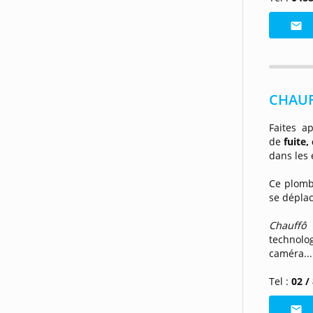
CHAUFF
Faites a
de
fuite
dans les 
Ce plomb
se dépla
Chauff
technolog
caméra...
Tel :
02 /