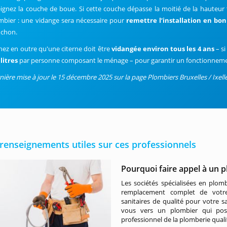
eignez la couche de boue. Si cette couche dépasse la moitié de la hauteur t
mbier : une vidange sera nécessaire pour
remettre l’installation en bo
chon.
hez en outre qu'une citerne doit être
vidangée environ tous les 4 ans
– s
 litres
par personne composant le ménage – pour garantir un fonctionnemen
nière mise à jour le 15 décembre 2025 sur la page Plombiers Bruxelles / Ixelle
renseignements utiles sur ces professionnels
Pourquoi faire appel à un pl
Les sociétés spécialisées en plo
remplacement complet de vot
sanitaires de qualité pour votre 
vous vers un plombier qui poss
professionnel de la plomberie quali