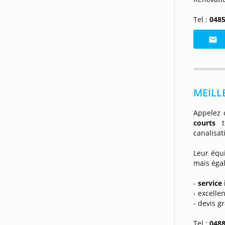
Tel :
0485
MEILLE
Appelez 
courts
canalisat
Leur équi
mais égal
-
service
- excelle
- devis g
Tel :
0488