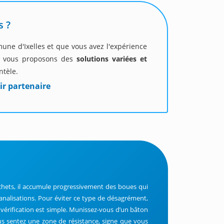
s ?
mune d'Ixelles et que vous avez l'expérience
us vous proposons des
solutions variées et
ntèle.
ir partenaire
 déchets, il accumule progressivement des boues qui
nalisations. Pour éviter ce type de désagrément,
 vérification est simple. Munissez-vous d’un bâton
ous sentez une zone de résistance, signe que vous