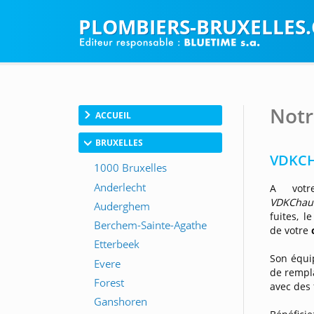
PLOMBIERS-BRUXELLES
Notr
ACCUEIL
BRUXELLES
VDKCH
A votr
VDKChau
fuites, 
de votre
Son équip
de rempl
avec des