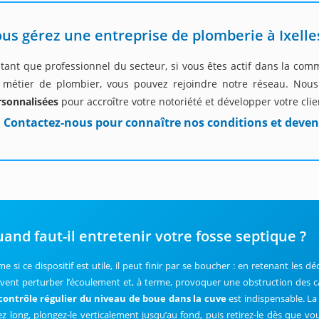
us gérez une entreprise de plomberie à Ixelle
tant que professionnel du secteur, si vous êtes actif dans la com
 métier de plombier, vous pouvez rejoindre notre réseau. No
rsonnalisées
pour accroître votre notoriété et développer votre clie
Contactez-nous pour connaître nos conditions et deven
and faut-il entretenir votre fosse septique ?
e si ce dispositif est utile, il peut finir par se boucher : en retenant les
vent perturber l’écoulement et, à terme, provoquer une obstruction des ca
contrôle régulier du niveau de boue dans la cuve
est indispensable. La
ez long, plongez-le verticalement jusqu’au fond, puis retirez-le dès que v