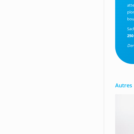
att
plo
bou
Sac
250
Der
Autres 