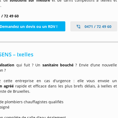
ez de
solutions sur mesure
et de tarifs compétitifs à Ixelles et
.
 / 72 49 60
Demandez un devis ou un RDV !
0471 / 72 49 60
ENS – Ixelles
alisation
qui fuit ? Un
sanitaire bouché
? Envie d’une nouvelle
on ?
z cette entreprise en cas d'urgence : elle vous envoie un
en agréé
rapide et efficace dans les plus brefs délais, à Ixelles et
este de Bruxelles.
de plombiers chauffagistes qualifiés
soigné
on complète de salle d'eau également.