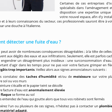
Certaines de ces entreprises d'I
spécialisés dans l'aménagement e
disposition une expertise unique
votre nouvel espace, afin d'y insta
re et à leurs connaissances du secteur, ces professionnels sauront être à 
par une douche à l'italienne.
t détecter une fuite d'eau ?
peut avoir de nombreuses conséquences désagréables ; à la tête de celles-
ent aux dégâts des eaux et aux infiltrations. Seulement, elle est parfois cac
s engendrer un désagrément plus insidieux : une surconsommation d'eau. 
tant d'agir dans les temps pour ne pas voir votre facture grimper en flè
égâts trop importants
. Veillez alors aux signes annonciateurs suivants :
s constatez des
taches d'humidité
et/ou de
moisissure
sur votre pl
re sol ou vos murs
einture s'écaille et le papier teint se décolle
re facture d'eau est
anormalement élevée
e
flaque
se forme au sol
s entendez de l'eau qui goutte alors que tous vos robinets sont fermés
pérez l'un ou plusieurs de ces signes, n'hésitez pas à contacter un
plombi
matériel adapté
.