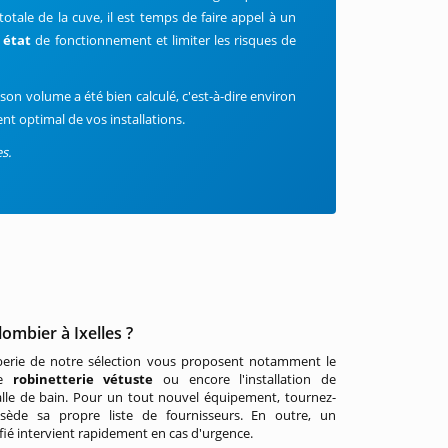
otale de la cuve, il est temps de faire appel à un
n état
de fonctionnement et limiter les risques de
i son volume a été bien calculé, c'est-à-dire environ
t optimal de vos installations.
s.
ombier à Ixelles ?
mberie de notre sélection vous proposent notamment le
re
robinetterie vétuste
ou encore l'installation de
salle de bain. Pour un tout nouvel équipement, tournez-
ède sa propre liste de fournisseurs. En outre, un
fié intervient rapidement en cas d'urgence.