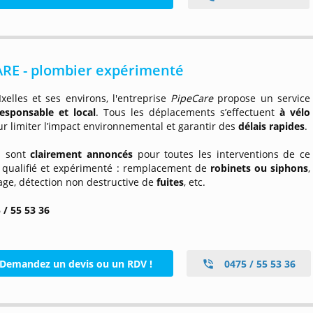
ARE - plombier expérimenté
Ixelles et ses environs, l'entreprise
PipeCare
propose un service
responsable et local
. Tous les déplacements s’effectuent
à vélo
r limiter l’impact environnemental et garantir des
délais rapides
.
fs sont
clairement annoncés
pour toutes les interventions de ce
 qualifié et expérimenté : remplacement de
robinets ou siphons
,
ge, détection non destructive de
fuites
, etc.
 / 55 53 36
Demandez un devis ou un RDV !
0475 / 55 53 36