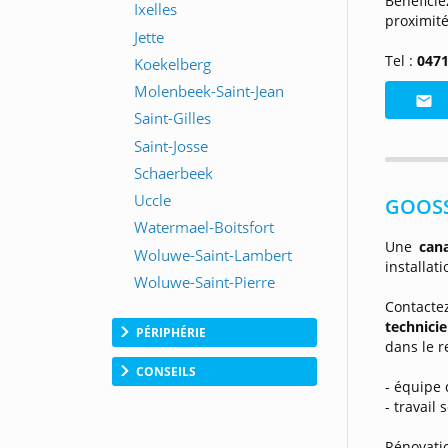
Bénéfici
proximité
Tel :
0471
GOOSS
Une
can
installati
Contacte
technici
PÉRIPHÉRIE
dans le r
CONSEILS
- équipe 
- travail 
Rénovati