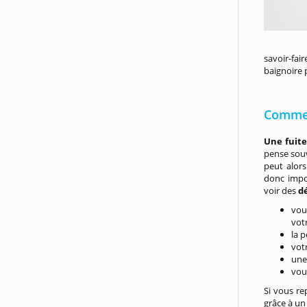
savoir-fai
baignoire 
Commen
Une fuite
pense souv
peut alor
donc impor
voir des
d
vou
vot
la p
vot
un
vou
Si vous re
grâce à un